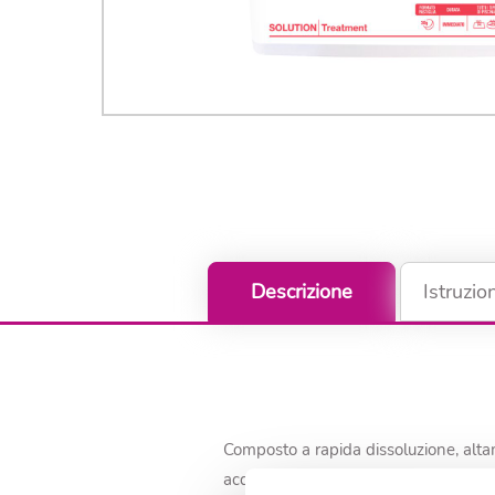
Descrizione
Istruzio
Composto a rapida dissoluzione, altame
acqua, la quantità necessaria di cloro