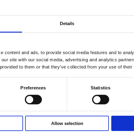
ell’acqua della piscina. Prodotto adatto alla disinfezione di piscine co
n superfici di piscine in poliestere, vinile o liner, in quanto potrebb
Details
Descrizione
1 Kg Effervescente
e content and ads, to provide social media features and to analy
 our site with our social media, advertising and analytics partn
5 Kg Effervescente
 provided to them or that they’ve collected from your use of their
10 Kg Effervescente
Preferences
Statistics
Allow selection