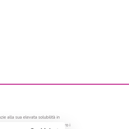
ie alla sua elevata solubilità in
acqua offre maggiore stabilità contro i