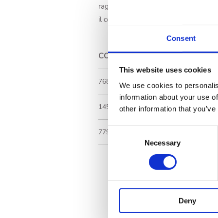
raggi ultravioletti. Non altera il pH d
il contatto prolungato del prodotto co
Consent
CODICE
This website uses cookies
76820
We use cookies to personalis
information about your use of
1450SP030B5CMT
other information that you’ve
Consent
77950
Necessary
Selection
Deny