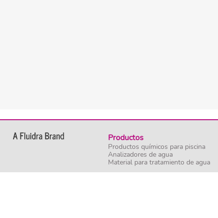
Productos
Productos químicos para piscina
Analizadores de agua
Material para tratamiento de agua
©2023 Fluidra. All rights reserved. All trademarks and trade names used herein