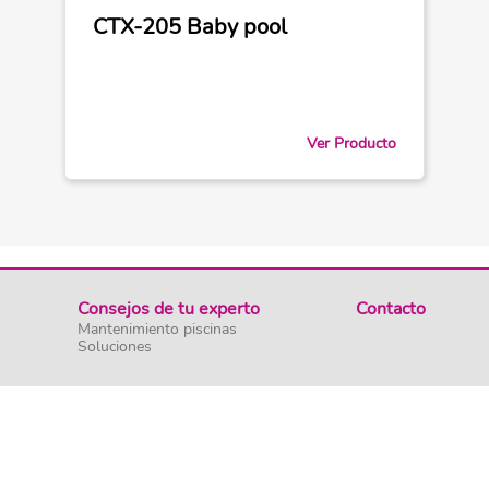
CTX-205 Baby pool
Ver Producto
Consejos de tu experto
Contacto
Mantenimiento piscinas
Soluciones
|
Aviso Legal
Con
 are the property of their respective owners.