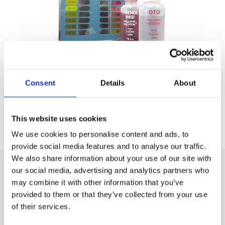
Consent
Details
About
I kit di analisi CTX servono per conoscere in qualsiasi
momento i livelli di cloro e pH della piscina.
This website uses cookies
We use cookies to personalise content and ads, to
provide social media features and to analyse our traffic.
We also share information about your use of our site with
our social media, advertising and analytics partners who
may combine it with other information that you’ve
La nostra gamma di prodotti
provided to them or that they’ve collected from your use
of their services.