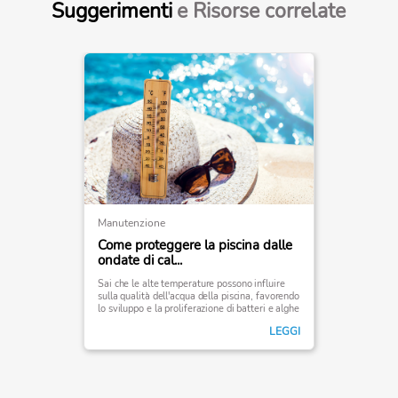
Suggerimenti
e Risorse correlate
Manutenzione
Come proteggere la piscina dalle
ondate di cal...
Sai che le alte temperature possono influire
sulla qualità dell'acqua della piscina, favorendo
lo sviluppo e la proliferazione di batteri e alghe
e quindi interferire con la tua esperienza di
LEGGI
balneazione?