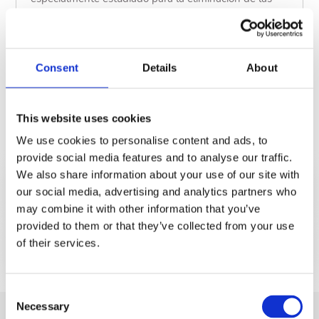
incrustaciones sin atacar (degradar) a los electrodos.
Consent
Details
About
CÓDIGO
Descripción
31127
5 l
This website uses cookies
We use cookies to personalise content and ads, to
Mostrar menos
provide social media features and to analyse our traffic.
We also share information about your use of our site with
our social media, advertising and analytics partners who
Modo de empleo
may combine it with other information that you’ve
provided to them or that they’ve collected from your use
of their services.
Documentación
Consent
Necessary
Selection