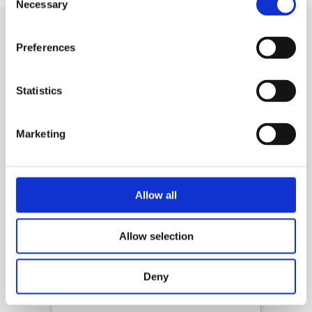
Necessary
Selection
Preferences
Productos similares
Statistics
Marketing
Allow all
Allow selection
Productos químicos para piscina
Deny
CTX-500 AlgaStop