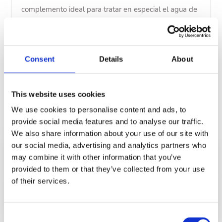
complemento ideal para tratar en especial el agua de
las piscinas cubiertas, con sistemas de desinfección
mediante electrólisis de la sal.
Consent
Details
About
CÓDIGO
Descripción
This website uses cookies
23117
5 Kg
We use cookies to personalise content and ads, to
provide social media features and to analyse our traffic.
Mostrar menos
We also share information about your use of our site with
our social media, advertising and analytics partners who
may combine it with other information that you’ve
Modo de empleo
provided to them or that they’ve collected from your use
of their services.
Documentación
Consent