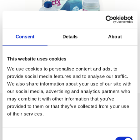
Consent
Details
About
This website uses cookies
CTX propose des kits d'entretien qui contiennent les
produits de base nécessaires à l'entretien de la piscine.
We use cookies to personalise content and ads, to
provide social media features and to analyse our traffic.
We also share information about your use of our site with
our social media, advertising and analytics partners who
may combine it with other information that you’ve
provided to them or that they’ve collected from your use
of their services.
Nos produits
Consent